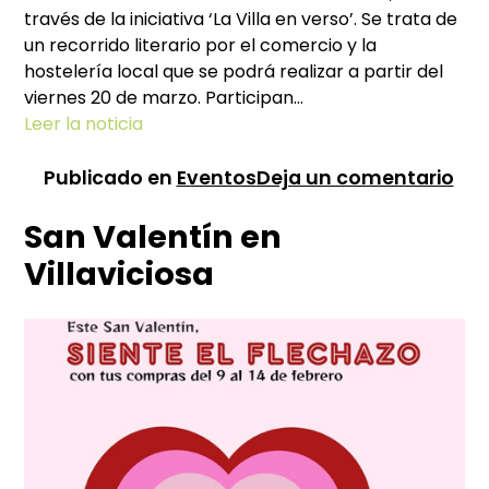
través de la iniciativa ‘La Villa en verso’. Se trata de
un recorrido literario por el comercio y la
hostelería local que se podrá realizar a partir del
viernes 20 de marzo. Participan…
Leer la noticia
en
Publicado en
Eventos
Deja un comentario
Día
San Valentín en
Mun
de
Villaviciosa
la
Poe
en
Vil