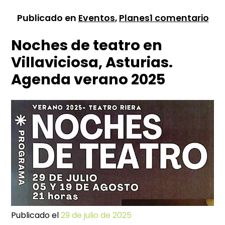
en
Publicado en
Eventos
,
Planes
1 comentario
Cin
Noches de teatro en
de
Ve
Villaviciosa, Asturias.
en
Agenda verano 2025
la
cal
20
–
Vill
Ast
Publicado el
29 de julio de 2025