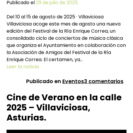
Publicado el
29 de julio de 2025
Del 10 al 15 de agosto de 2025 · Villaviciosa
Villaviciosa acoge este mes de agosto una nueva
edición del Festival de la Ría Enrique Correa, un
consolidado ciclo de conciertos de música clásica
que organiza el Ayuntamiento en colaboración con
la Asociación de Amigos del Festival de la Ría
Enrique Correa. El certamen, ya…
Leer la noticia
en
Publicado en
Eventos
3 comentarios
XXI
Cine de Verano en la calle
Fes
de
2025 – Villaviciosa,
la
Asturias.
Ría
Enr