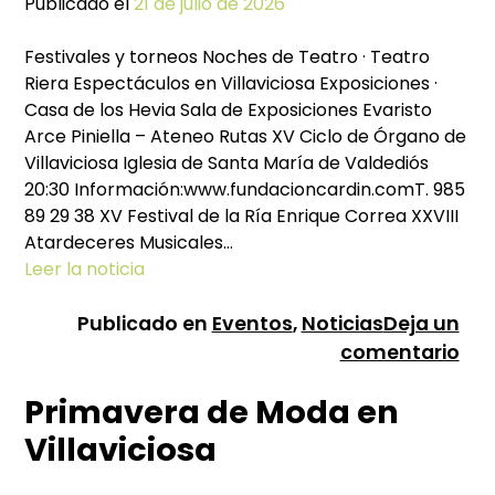
Publicado el
21 de julio de 2026
Festivales y torneos Noches de Teatro · Teatro
Riera Espectáculos en Villaviciosa Exposiciones ·
Casa de los Hevia Sala de Exposiciones Evaristo
Arce Piniella – Ateneo Rutas XV Ciclo de Órgano de
Villaviciosa Iglesia de Santa María de Valdediós
20:30 Información:www.fundacioncardin.comT. 985
89 29 38 XV Festival de la Ría Enrique Correa XXVIII
Atardeceres Musicales…
Leer la noticia
Publicado en
Eventos
,
Noticias
Deja un
en
comentario
Pr
Primavera de Moda en
de
act
Villaviciosa
ver
202