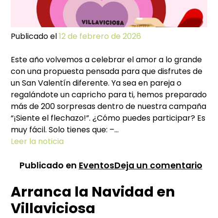
Publicado el
12 de febrero de 2026
Este año volvemos a celebrar el amor a lo grande
con una propuesta pensada para que disfrutes de
un San Valentín diferente. Ya sea en pareja o
regalándote un capricho para ti, hemos preparado
más de 200 sorpresas dentro de nuestra campaña
“¡Siente el flechazo!”. ¿Cómo puedes participar? Es
muy fácil. Solo tienes que: –…
Leer la noticia
en
Publicado en
Eventos
Deja un comentario
Sa
Arranca la Navidad en
Val
en
Villaviciosa
Vil