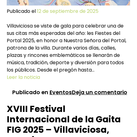
Publicado el
12 de septiembre de 2025
Villaviciosa se viste de gala para celebrar una de
sus citas más esperadas del año: les Fiestes del
Portal 2025, en honor a Nuestra Señora del Portal,
patrona de la villa. Durante varios días, calles,
plazas y rincones emblemáticos se llenarán de
música, tradición, deporte y diversión para todos
los públicos. Desde el pregón hasta…
Leer la noticia
en
Publicado en
Eventos
Deja un comentario
Pr
XVIII Festival
de
las
Internacional de la Gaita
fie
FIG 2025 – Villaviciosa,
de