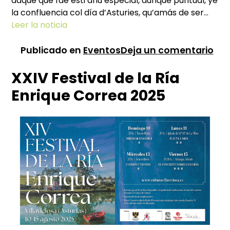
daqué que fae esti añu especial, aunque puntual, ye
la confluencia col día d’Asturies, qu’amás de ser…
Leer la noticia
en
Publicado en
Eventos
Deja un comentario
XVII
XXIV Festival de la Ría
Fes
Int
Enrique Correa 2025
de
la
Gai
FIG
20
–
Vill
Ast