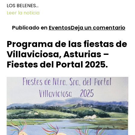
LOS BELENES…
Leer la noticia
en
Publicado en
Eventos
Deja un comentario
Arr
Programa de las fiestas de
la
Nav
Villaviciosa, Asturias –
en
Fiestes del Portal 2025.
Vil