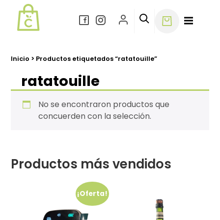
Ir
al
contenido
Inicio
> Productos etiquetados “ratatouille”
ratatouille
No se encontraron productos que
concuerden con la selección.
Productos más vendidos
¡Oferta!