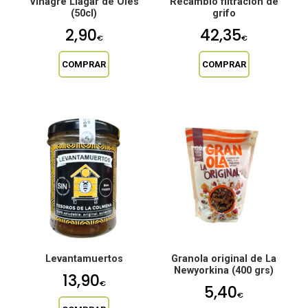
Vinagre Llagar de Oles
Recambio filtración de
(50cl)
grifo
2,90
42,35
€
€
COMPRAR
COMPRAR
Levantamuertos
Granola original de La
Newyorkina (400 grs)
13,90
€
5,40
€