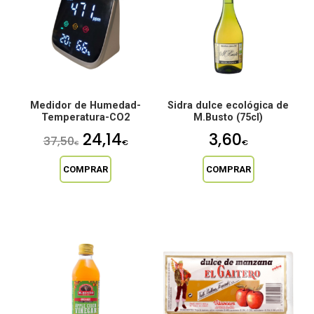
Medidor de Humedad-
Sidra dulce ecológica de
Temperatura-CO2
M.Busto (75cl)
El
El
24,14
3,60
37,50
€
€
€
precio
precio
COMPRAR
COMPRAR
original
actual
era:
es:
37,50€.
24,14€.