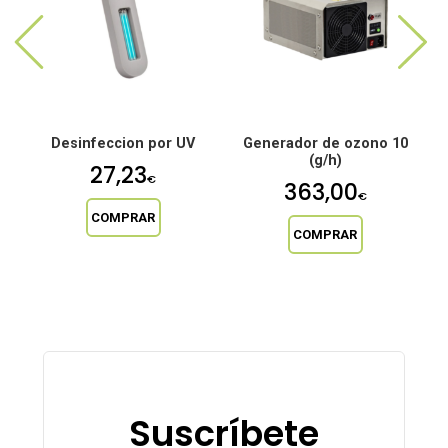
0
Desinfeccion por UV
Generador de ozono 10
(g/h)
27,23
€
363,00
€
COMPRAR
COMPRAR
Suscríbete