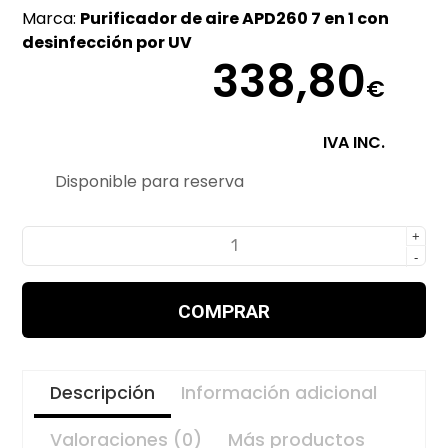
Marca:
Purificador de aire APD260 7 en 1 con
desinfección por UV
338,80
€
IVA INC.
Disponible para reserva
Purificador
+
de
-
aire
APD260
COMPRAR
cantidad
Descripción
Información adicional
Valoraciones (0)
Más productos